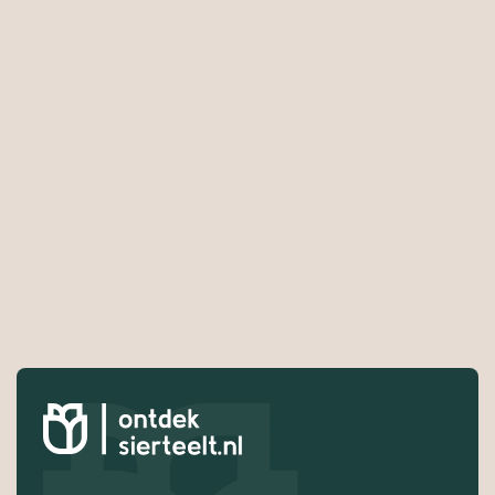
Bergschenhoek kweekt Bromelia’s. Deze komen via
exporteurs bij retailers, tuincentra en bloemisten
terecht.
Nancy Kurgat van Sian Flowers in Kenia
produceert
onder andere rozen en zomerbloemen. Sian Flowers
verkoopt haar producten wereldwijd.
Rosaline Zuurbier van Zuurbier & Co
produceert al
meer dan 50 jaar kwalitatief hoogstaande
hoogwaardige snijrozen. Sinds 2001 worden de
rozen geteeld op de kwekerij in Kenia, genaamd
Bilashaka Flowers.