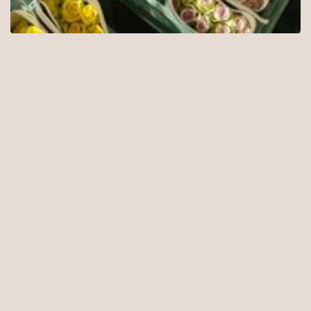
Kwekers uit de hele wereld willen bloemen en
planten van topkwaliteit leveren. Zonder
beschadigingen, ziekten of plagen. En mét een goed
vaasleven. Om hun producten te beschermen,
werken ze met een IPM-plan: Integrated Pest
Management. Chemische middelen zijn een laatste
redmiddel en worden alleen gebruikt als het echt
niet anders kan. Toch is er nog veel onduidelijk over
dit onderwerp. Het gebruik van
gewasbeschermingsmiddelen ligt onder een
vergrootglas. Feiten, fabels en meningen lopen in
het maatschappelijke debat vaak door elkaar. In dit
artikel leggen we uit hoe het nu zit met (chemische)