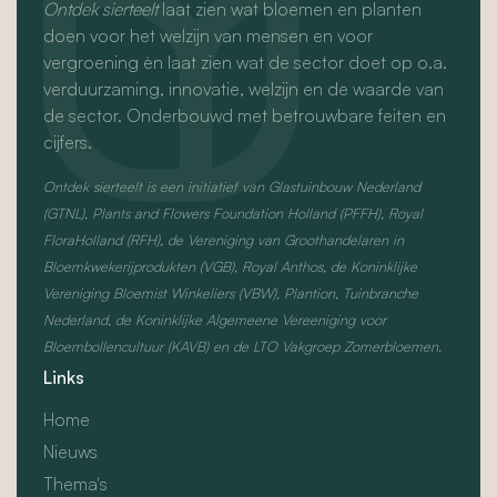
Ontdek sierteelt
laat zien wat bloemen en planten
doen voor het welzijn van mensen en voor
vergroening èn laat zien wat de sector doet op o.a.
verduurzaming, innovatie, welzijn en de waarde van
de sector. Onderbouwd met betrouwbare feiten en
cijfers.
Ontdek sierteelt is een initiatief van Glastuinbouw Nederland
(GTNL), Plants and Flowers Foundation Holland (PFFH), Royal
FloraHolland (RFH), de Vereniging van Groothandelaren in
Bloemkwekerijprodukten (VGB), Royal Anthos, de Koninklijke
Vereniging Bloemist Winkeliers (VBW), Plantion, Tuinbranche
Nederland, de Koninklijke Algemeene Vereeniging voor
Bloembollencultuur (KAVB) en de LTO Vakgroep Zomerbloemen.
Links
Home
Nieuws
Thema's