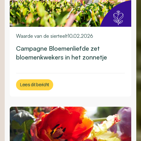
Waarde van de sierteelt
10.02.2026
Campagne Bloemenliefde zet
bloemenkwekers in het zonnetje
Lees dit bericht
Lees dit bericht