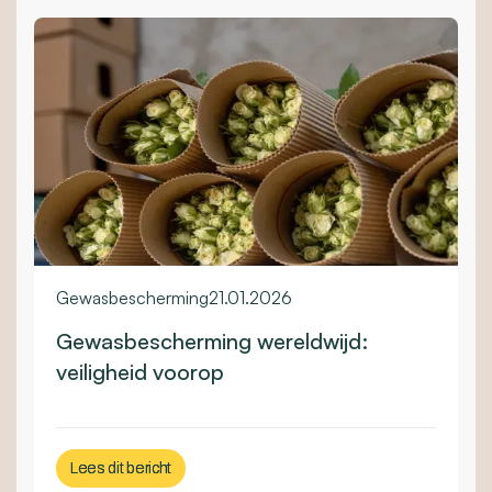
Gewasbescherming
21.01.2026
Gewasbescherming wereldwijd:
veiligheid voorop
Lees dit bericht
Lees dit bericht