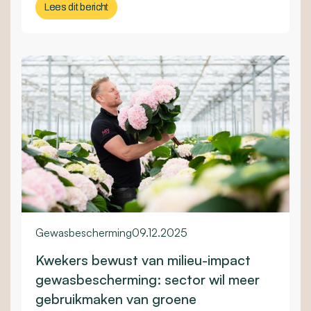
Lees dit bericht
Lees dit bericht
Gewasbescherming
09.12.2025
Kwekers bewust van milieu-impact
gewasbescherming: sector wil meer
gebruikmaken van groene