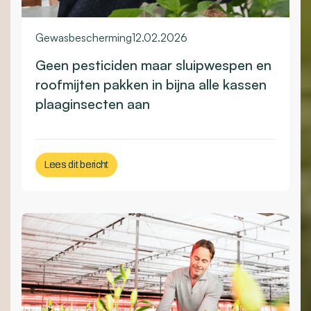
Gewasbescherming
12.02.2026
Geen pesticiden maar sluipwespen en
roofmijten pakken in bijna alle kassen
plaaginsecten aan
Lees dit bericht
Lees dit bericht