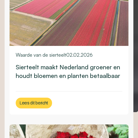
Waarde van de sierteelt
02.02.2026
Sierteelt maakt Nederland groener en
houdt bloemen en planten betaalbaar
Lees dit bericht
Lees dit bericht
Slide 2 of 5.