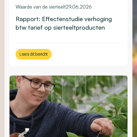
Waarde van de sierteelt
29.06.2026
Rapport: Effectenstudie verhoging
btw tarief op sierteeltproducten
Lees dit bericht
Lees dit bericht