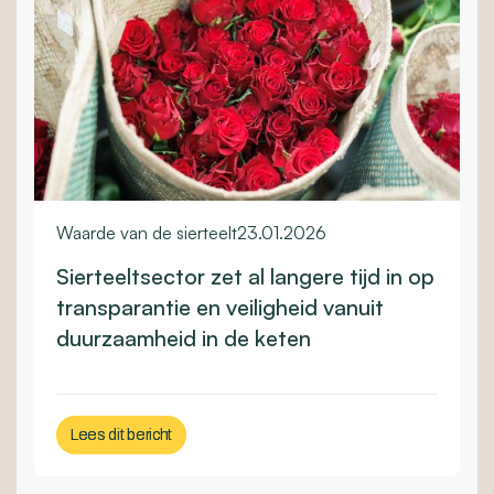
Waarde van de sierteelt
23.01.2026
Sierteeltsector zet al langere tijd in op
transparantie en veiligheid vanuit
duurzaamheid in de keten
Lees dit bericht
Lees dit bericht